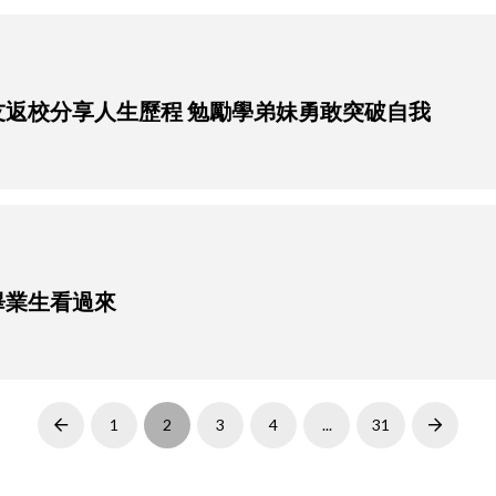
湘校友返校分享人生歷程 勉勵學弟妹勇敢突破自我
屆畢業生看過來
1
2
3
4
...
31
Prev
Next