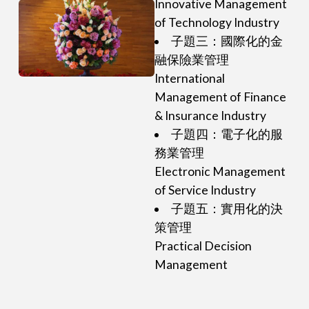
Innovative Management
of Technology Industry
子題三：國際化的金
融保險業管理
International
Management of Finance
& Insurance Industry
子題四：電子化的服
務業管理
Electronic Management
of Service Industry
子題五：實用化的決
策管理
Practical Decision
Management