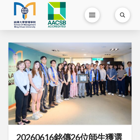
20260616銘傳26位師生獲選