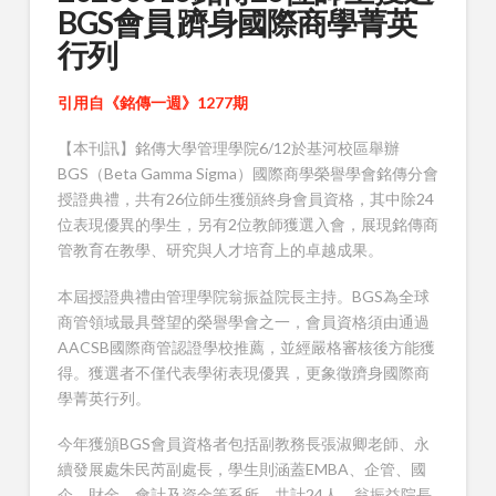
BGS會員 躋身國際商學菁英
行列
引用自《銘傳一週》1277期
【本刊訊】銘傳大學管理學院6/12於基河校區舉辦
BGS（Beta Gamma Sigma）國際商學榮譽學會銘傳分會
授證典禮，共有26位師生獲頒終身會員資格，其中除24
位表現優異的學生，另有2位教師獲選入會，展現銘傳商
管教育在教學、研究與人才培育上的卓越成果。
本屆授證典禮由管理學院翁振益院長主持。BGS為全球
商管領域最具聲望的榮譽學會之一，會員資格須由通過
AACSB國際商管認證學校推薦，並經嚴格審核後方能獲
得。獲選者不僅代表學術表現優異，更象徵躋身國際商
學菁英行列。
今年獲頒BGS會員資格者包括副教務長張淑卿老師、永
續發展處朱民芮副處長，學生則涵蓋EMBA、企管、國
企、財金、會計及資金等系所，共計24人。翁振益院長