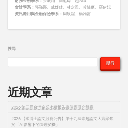
財務金融學系：
張崴翔、藺冠瑋、趙和岑
會計學系：
郭鄞郢、戴妤倢、林定澄、黃嬿庭、羅伊妘
資訊應用與金融保險學系：
周欣潔、楊雅甯
搜尋
搜尋
近期文章
2026 第三屆台灣企業永續報告書個案研究競賽
2026 【碩博士論文競賽公告】第十九屆崇越論文大賞聚焦
於「AI影響下的管理契機」