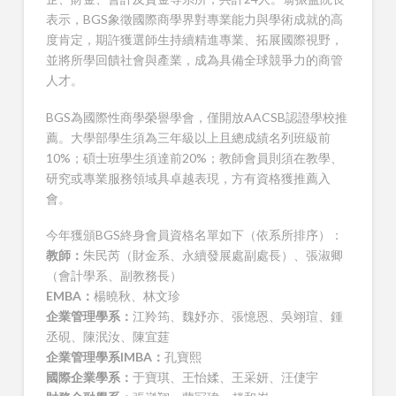
表示，BGS象徵國際商學界對專業能力與學術成就的高
度肯定，期許獲選師生持續精進專業、拓展國際視野，
並將所學回饋社會與產業，成為具備全球競爭力的商管
人才。
BGS為國際性商學榮譽學會，僅開放AACSB認證學校推
薦。大學部學生須為三年級以上且總成績名列班級前
10%；碩士班學生須達前20%；教師會員則須在教學、
研究或專業服務領域具卓越表現，方有資格獲推薦入
會。
今年獲頒BGS終身會員資格名單如下（依系所排序）：
教師：
朱民芮（財金系、永續發展處副處長）、張淑卿
（會計學系、副教務長）
EMBA：
楊曉秋、林文珍
企業管理學系：
江羚筠、魏妤亦、張憶恩、吳翊瑄、鍾
丞硯、陳泯汝、陳宜莛
企業管理學系IMBA：
孔寶熙
國際企業學系：
于寶琪、王怡媃、王采妍、汪倢宇