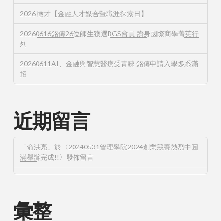
2026 徵才【金融人才媒合暨職涯探索日】
20260616銘傳26位師生獲選BGS會員 躋身國際商學菁英行
列
20260611AI、金融與智慧醫療受青睞 銘傳申請入學多系滿
招
近期留言
「
俞洪亮
」於〈
20240531管理學院2024創業競賽熱烈中圓
滿舉辦完成!!
〉發佈留言
彙整