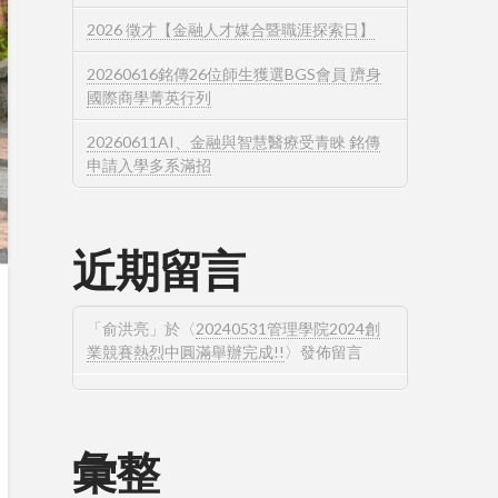
2026 徵才【金融人才媒合暨職涯探索日】
20260616銘傳26位師生獲選BGS會員 躋身
國際商學菁英行列
20260611AI、金融與智慧醫療受青睞 銘傳
申請入學多系滿招
近期留言
「
俞洪亮
」於〈
20240531管理學院2024創
業競賽熱烈中圓滿舉辦完成!!
〉發佈留言
彙整