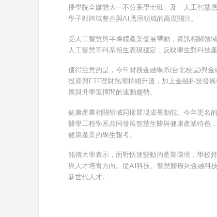
播學院全媒體大一不分系學士班」及「人工智慧
學子對跨域整合與
AI
應用領域的高度關注。
受人工智慧與半導體產業發展帶動，資訊相關領
人工智慧等科系招生表現穩定，反映學生對科技
值得注意的是，今年財務金融學系
(
台北校區
)
與金
投資與
ETF
理財熱潮持續升溫，加上金融科技發展
展與升學選擇間的連動趨勢。
健康產業相關領域同樣展現成長動能。今年更名
醫學工程學系共同發展智慧生醫與健康產業特色
健康產業的學生報考。
銘傳大學表示，面對快速變動的產業環境，學校
與人才培育方向。從
AI
科技、智慧醫療到金融科
新世代人才。