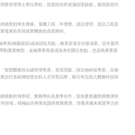
應用暨管理學士學位學程」首度招生即達滿招零缺額，展現新世代
域持續受到考生青睞。電機工程、半導體、資訊管理、資訊工程及
產業發展前景與就業機會的高度期待。
融學系
(
桃園校區
)
成為招生亮點，兩系皆達全分發成果。近年股市
帶動產業轉型，金融專業再度成為考生關注焦點，也反映產業發
的「智慧醫療與永續管理學系」表現亮眼，與生物科技學系、生物
，逐步打造銘傳智慧生科人才培育品牌，吸引有志投入醫療科技與
持續推動跨域學習、實務導向及產學合作，並依產業趨勢調整課程
技等領域，積極結合專業知識與實務應用，培養具備未來競爭力的