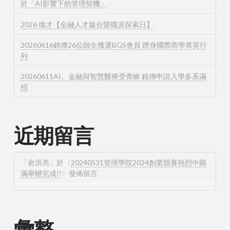
於「AI影響下的管理契機」
2026 徵才【金融人才媒合暨職涯探索日】
20260616銘傳26位師生獲選BGS會員 躋身國際商學菁英行
列
20260611AI、金融與智慧醫療受青睞 銘傳申請入學多系滿
招
近期留言
「
俞洪亮
」於〈
20240531管理學院2024創業競賽熱烈中圓
滿舉辦完成!!
〉發佈留言
彙整