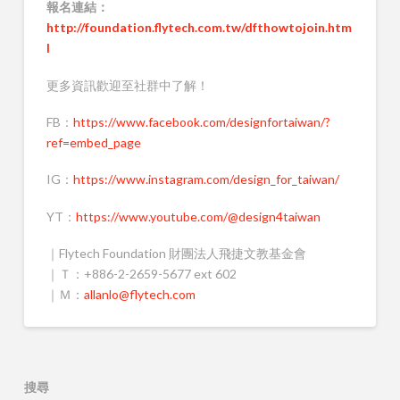
報名連結：
http://foundation.flytech.com.tw/dfthowtojoin.htm
l
更多資訊歡迎至社群中了解！
FB：
https://www.facebook.com/designfortaiwan/?
ref=embed_page
IG：
https://www.instagram.com/design_for_taiwan/
YT：
https://www.youtube.com/@design4taiwan
｜Flytech Foundation 財團法人飛捷文教基金會
｜Ｔ：+886-2-2659-5677 ext 602
｜Ｍ：
allanlo@flytech.com
搜尋