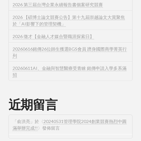
2026 第三屆台灣企業永續報告書個案研究競賽
2026 【碩博士論文競賽公告】第十九屆崇越論文大賞聚焦
於「AI影響下的管理契機」
2026 徵才【金融人才媒合暨職涯探索日】
20260616銘傳26位師生獲選BGS會員 躋身國際商學菁英行
列
20260611AI、金融與智慧醫療受青睞 銘傳申請入學多系滿
招
近期留言
「
俞洪亮
」於〈
20240531管理學院2024創業競賽熱烈中圓
滿舉辦完成!!
〉發佈留言